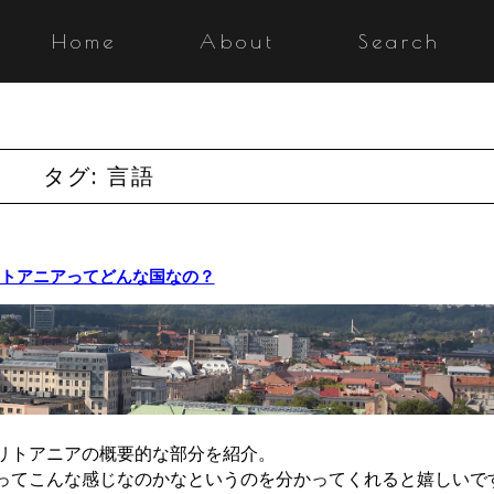
Home
About
Search
タグ:
言語
トアニアってどんな国なの？
リトアニアの概要的な部分を紹介。
ってこんな感じなのかなというのを分かってくれると嬉しいで