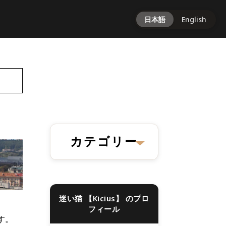
日本語
English
カテゴリー
リトアニアのこと
(7)
レシピ
(18)
迷い猫 【Kicius】 のプロ
料理
(2)
フィール
す。